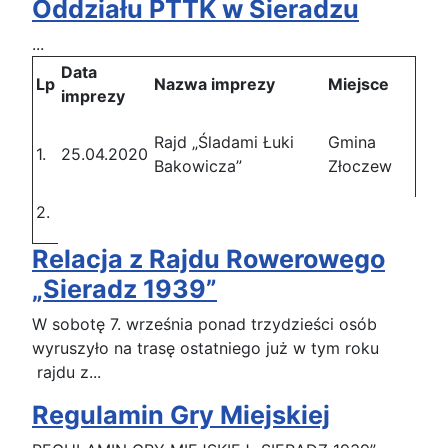
Oddziału PTTK w Sieradzu
...
Data
Lp
Nazwa imprezy
Miejsce
imprezy
Rajd „Śladami Łuki
Gmina
1.
25.04.2020
Bakowicza”
Złoczew
2.
Relacja z Rajdu Rowerowego
„Sieradz 1939”
W sobotę 7. września ponad trzydzieści osób
wyruszyło na trasę ostatniego już w tym roku
rajdu z...
Regulamin Gry Miejskiej