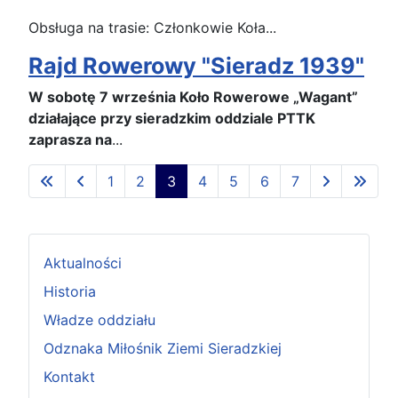
Obsługa na trasie: Członkowie Koła...
Rajd Rowerowy "Sieradz 1939"
W sobotę 7 września Koło Rowerowe „Wagant”
działające przy sieradzkim oddziale PTTK
zaprasza na
...
1
2
3
4
5
6
7
Strona 3 z 7
Aktualności
Historia
Władze oddziału
Odznaka Miłośnik Ziemi Sieradzkiej
Kontakt