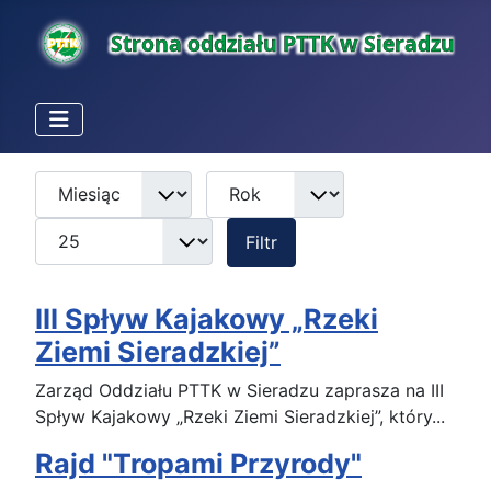
Miesiąc
Rok
Pokaż #
Filtry
Filtr
III Spływ Kajakowy „Rzeki
Ziemi Sieradzkiej”
Zarząd Oddziału PTTK w Sieradzu zaprasza na III
Spływ Kajakowy „Rzeki Ziemi Sieradzkiej”, który...
Rajd "Tropami Przyrody"