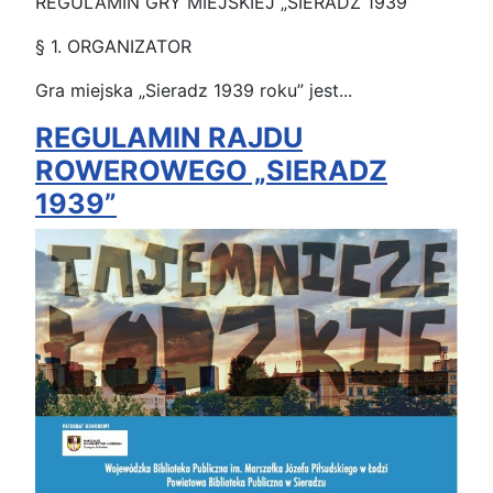
REGULAMIN GRY MIEJSKIEJ „SIERADZ 1939”
§ 1. ORGANIZATOR
Gra miejska „Sieradz 1939 roku” jest...
REGULAMIN RAJDU
ROWEROWEGO „SIERADZ
1939”