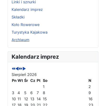
Linki i sznurki
Kalendarz imprez
Składki
Koło Rowerowe
Turystyka Kajakowa
Archiwum
P
P
N
N
Kalendarz imprez
o
o
a
a
p
p
s
s
r
r
t
t
Sierpień 2026
z
z
ę
ę
e
Pn
e
Wt
p
p
Śr
Cz
Pt
So
N
d
d
n
n
1
2
n
n
y
y
3
4
5
6
7
8
9
i
i
r
m
10
11
12
13
14
15
16
r
m
o
i
17
18
19
20
21
22
23