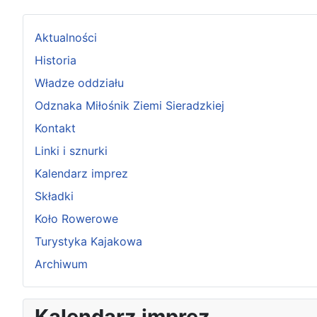
Aktualności
Historia
Władze oddziału
Odznaka Miłośnik Ziemi Sieradzkiej
Kontakt
Linki i sznurki
Kalendarz imprez
Składki
Koło Rowerowe
Turystyka Kajakowa
Archiwum
P
P
N
N
Kalendarz imprez