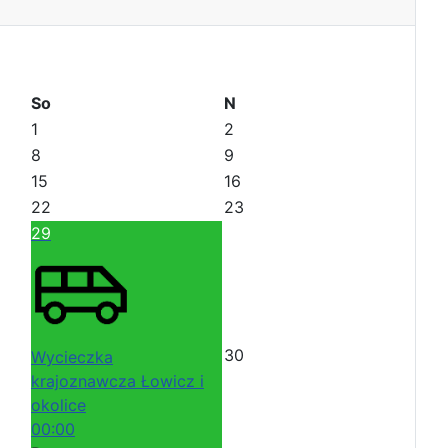
So
N
1
2
8
9
15
16
22
23
29
30
Wycieczka
krajoznawcza Łowicz i
okolice
00:00