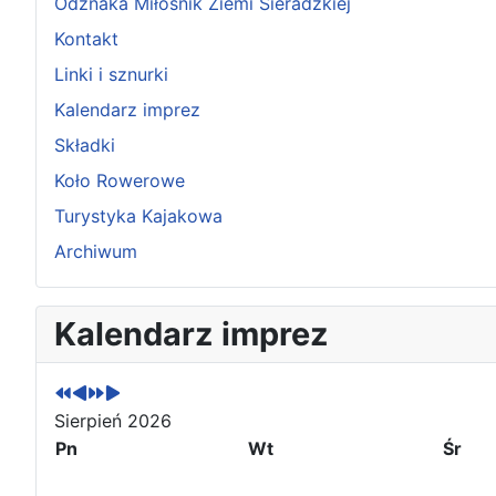
Odznaka Miłośnik Ziemi Sieradzkiej
Kontakt
Linki i sznurki
Kalendarz imprez
Składki
Koło Rowerowe
Turystyka Kajakowa
Archiwum
P
P
N
N
Kalendarz imprez
o
o
a
a
p
p
s
s
r
r
t
t
z
z
ę
ę
Sierpień 2026
e
e
p
p
Pn
Wt
Śr
d
d
n
n
n
n
y
y