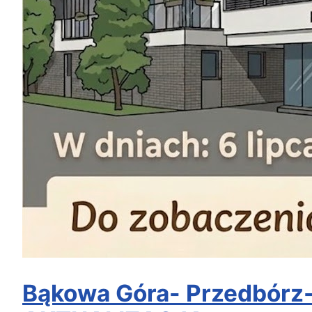
Bąkowa Góra- Przedbórz- 