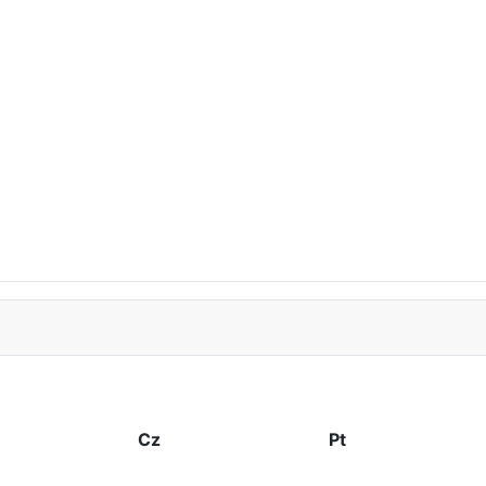
Cz
Pt