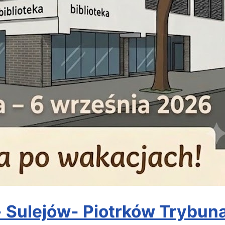
Sulejów- Piotrków Trybunal