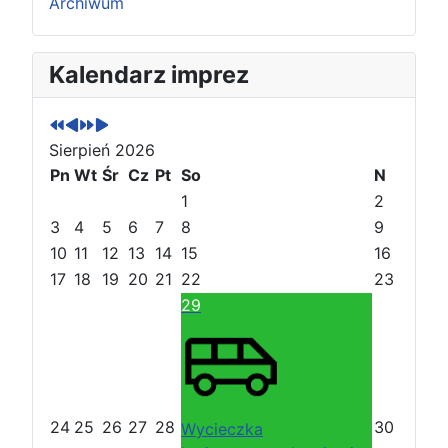
Archiwum
P
P
N
N
Kalendarz imprez
o
o
a
a
p
p
s
s
r
r
t
t
Sierpień 2026
z
z
ę
ę
e
Pn
e
Wt
p
p
Śr
Cz
Pt
So
N
d
d
n
n
1
2
n
n
y
y
3
4
5
6
7
8
9
i
i
r
m
10
11
12
13
14
15
16
r
m
o
i
17
18
19
20
21
22
23
o
i
k
e
29
k
e
s
s
i
i
ą
ą
c
c
24
25
26
27
28
30
Wycieczka