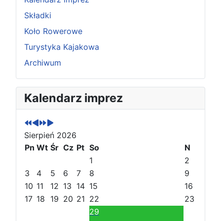
Składki
Koło Rowerowe
Turystyka Kajakowa
Archiwum
P
P
N
N
Kalendarz imprez
o
o
a
a
p
p
s
s
r
r
t
t
Sierpień 2026
z
z
ę
ę
e
Pn
e
Wt
p
p
Śr
Cz
Pt
So
N
d
d
n
n
1
2
n
n
y
y
3
4
5
6
7
8
9
i
i
r
m
10
11
12
13
14
15
16
r
m
o
i
17
18
19
20
21
22
23
o
i
k
e
29
k
e
s