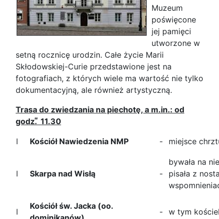
Muzeum
poświęcone
jej pamięci
utworzone w
setną rocznicę urodzin. Całe życie Marii
Skłodowskiej-Curie przedstawione jest na
fotografiach, z których wiele ma wartość nie tylko
dokumentacyjną, ale również artystyczną.
Trasa do zwiedzania na piechotę, a m.in.: od
godz. ͌ 11.30
l
Kościół Nawiedzenia NMP
-
miejsce chrztu
bywała na nie
l
Skarpa nad Wisłą
-
pisała z nost
wspomnienia
Kościół św. Jacka (oo.
l
-
w tym kościel
dominikanów)