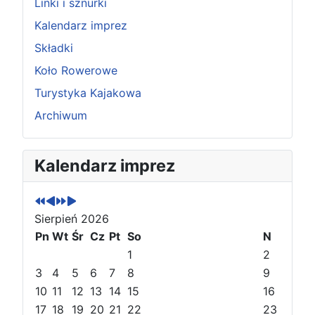
Linki i sznurki
Kalendarz imprez
Składki
Koło Rowerowe
Turystyka Kajakowa
Archiwum
P
P
N
N
Kalendarz imprez
o
o
a
a
p
p
s
s
r
r
t
t
Sierpień 2026
z
z
ę
ę
e
Pn
e
Wt
p
p
Śr
Cz
Pt
So
N
d
d
n
n
1
2
n
n
y
y
3
4
5
6
7
8
9
i
i
r
m
10
11
12
13
14
15
16
r
m
o
i
17
18
19
20
21
22
23