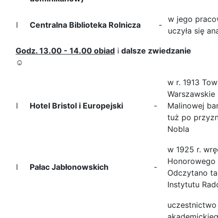
w jego praco
l
Centralna Biblioteka Rolnicza
-
uczyła się an
Godz.
13.00 - 14.00 obiad
i
dalsze zwiedzanie
☺
w r. 1913 To
Warszawskie 
l
Hotel Bristol i Europejski
-
Malinowej ban
tuż po przyzn
Nobla
w 1925 r. wr
Honorowego 
l
Pałac Jabłonowskich
-
Odczytano tak
Instytutu Ra
uczestnictwo 
akademickieg