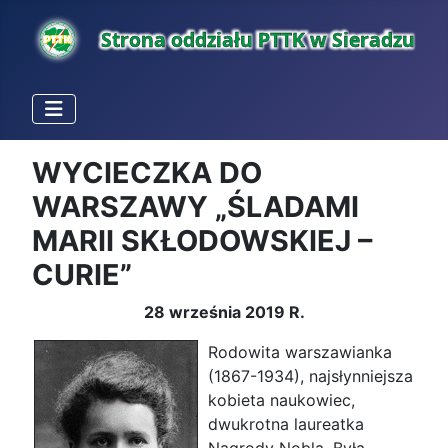
WYCIECZKA DO
WARSZAWY „ŚLADAMI
MARII SKŁODOWSKIEJ –
CURIE”
28 września 2019 R.
Rodowita warszawianka
(1867-1934), najsłynniejsza
kobieta naukowiec,
dwukrotna laureatka
Nagrody Nobla. Była