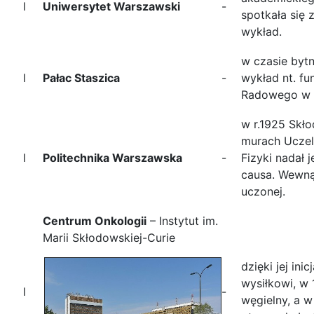
l
Uniwersytet Warszawski
-
spotkała się 
wykład.
w czasie bytn
l
Pałac Staszica
-
wykład nt. fu
Radowego w 
w r.1925 Skł
murach Uczeln
l
Politechnika Warszawska
-
Fizyki nadał j
causa. Wewną
uczonej.
Centrum Onkologii
– Instytut im.
Marii Skłodowskiej-Curie
dzięki jej ini
wysiłkowi, w 
l
-
węgielny, a w