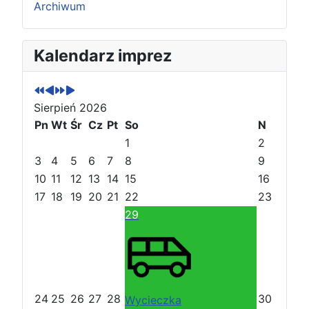
Archiwum
P
P
N
N
Kalendarz imprez
o
o
a
a
p
p
s
s
r
r
t
t
Sierpień 2026
z
z
ę
ę
e
Pn
e
Wt
p
p
Śr
Cz
Pt
So
N
d
d
n
n
1
2
n
n
y
y
3
4
5
6
7
8
9
i
i
r
m
10
11
12
13
14
15
16
r
m
o
i
17
18
19
20
21
22
23
o
i
k
e
29
k
e
s
s
i
i
ą
ą
c
c
24
25
26
27
28
30
Wycieczka