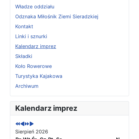
Władze oddziału
Odznaka Miłośnik Ziemi Sieradzkiej
Kontakt
Linki i sznurki
Kalendarz imprez
Składki
Koło Rowerowe
Turystyka Kajakowa
Archiwum
P
P
N
N
Kalendarz imprez
o
o
a
a
p
p
s
s
r
r
t
t
Sierpień 2026
z
z
ę
ę