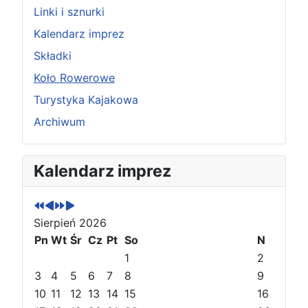
Linki i sznurki
Kalendarz imprez
Składki
Koło Rowerowe
Turystyka Kajakowa
Archiwum
P
P
N
N
Kalendarz imprez
o
o
a
a
p
p
s
s
r
r
t
t
Sierpień 2026
z
z
ę
ę
e
Pn
e
Wt
p
p
Śr
Cz
Pt
So
N
d
d
n
n
1
2
n
n
y
y
3
4
5
6
7
8
9
i
i
r
m
10
11
12
13
14
15
16
r
m
o
i