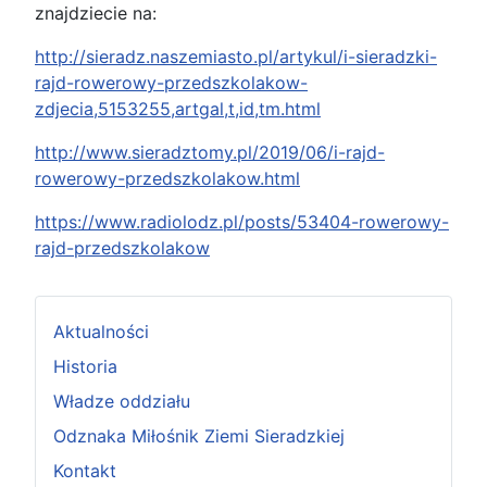
znajdziecie na:
http://sieradz.naszemiasto.pl/artykul/i-sieradzki-
rajd-rowerowy-przedszkolakow-
zdjecia,5153255,artgal,t,id,tm.html
http://www.sieradztomy.pl/2019/06/i-rajd-
rowerowy-przedszkolakow.html
https://www.radiolodz.pl/posts/53404-rowerowy-
rajd-przedszkolakow
Aktualności
Historia
Władze oddziału
Odznaka Miłośnik Ziemi Sieradzkiej
Kontakt