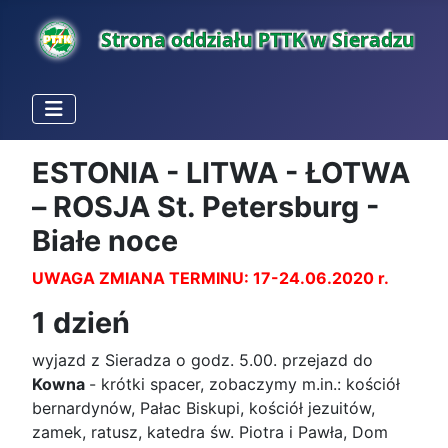
ESTONIA - LITWA - ŁOTWA
– ROSJA St. Petersburg -
Białe noce
UWAGA ZMIANA TERMINU: 17-24.06.2020 r.
1 dzień
wyjazd z Sieradza o godz. 5.00. przejazd do
Kowna
- krótki spacer, zobaczymy m.in.: kościół
bernardynów, Pałac Biskupi, kościół jezuitów,
zamek, ratusz, katedra św. Piotra i Pawła, Dom