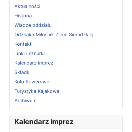
Aktualności
Historia
Władze oddziału
Odznaka Miłośnik Ziemi Sieradzkiej
Kontakt
Linki i sznurki
Kalendarz imprez
Składki
Koło Rowerowe
Turystyka Kajakowa
Archiwum
P
P
N
N
Kalendarz imprez
o
o
a
a
p
p
s
s