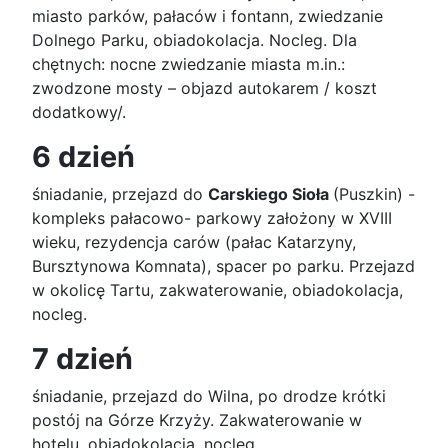
miasto parków, pałaców i fontann, zwiedzanie
Dolnego Parku, obiadokolacja. Nocleg. Dla
chętnych: nocne zwiedzanie miasta m.in.:
zwodzone mosty – objazd autokarem / koszt
dodatkowy/.
6 dzień
śniadanie, przejazd do
Carskiego Sioła
(Puszkin) -
kompleks pałacowo- parkowy założony w XVIII
wieku, rezydencja carów (pałac Katarzyny,
Bursztynowa Komnata), spacer po parku. Przejazd
w okolicę Tartu, zakwaterowanie, obiadokolacja,
nocleg.
7 dzień
śniadanie, przejazd do Wilna, po drodze krótki
postój na Górze Krzyży. Zakwaterowanie w
hotelu, obiadokolacja, nocleg.