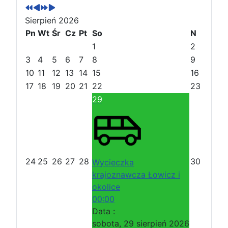
r
r
t
t
Sierpień 2026
z
z
ę
ę
e
Pn
e
Wt
p
p
Śr
Cz
Pt
So
N
d
d
n
n
1
2
n
n
y
y
3
4
5
6
7
8
9
i
i
r
m
10
11
12
13
14
15
16
r
m
o
i
17
18
19
20
21
22
23
o
i
k
e
29
k
e
s
s
i
i
ą
ą
c
c
24
25
26
27
28
30
Wycieczka
krajoznawcza Łowicz i
okolice
00:00
Data :
sobota, 29 sierpień 2026