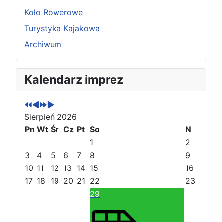
Koło Rowerowe
Turystyka Kajakowa
Archiwum
P
P
N
N
Kalendarz imprez
o
o
a
a
p
p
s
s
r
r
t
t
Sierpień 2026
z
z
ę
ę
e
Pn
e
Wt
p
p
Śr
Cz
Pt
So
N
d
d
n
n
1
2
n
n
y
y
3
4
5
6
7
8
9
i
i
r
m
10
11
12
13
14
15
16
r
m
o
i
17
18
19
20
21
22
23
o
i
k
e
29
k
e
s
s
i