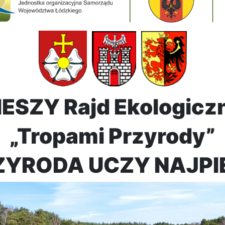
IESZY Rajd Ekologicz
„Tropami Przyrody”
RZYRODA UCZY NAJPI