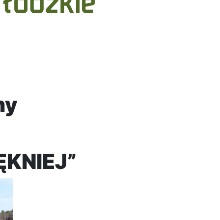
ny
ĘKNIEJ”