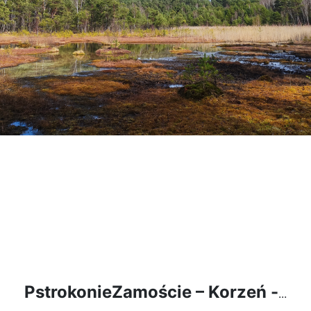
Pstrokonie
Zamoście – Korzeń -
...