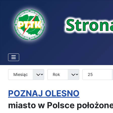
Miesiąc
Rok
Pokaż #
Filtry
POZNAJ OLESNO
miasto w Polsce położon