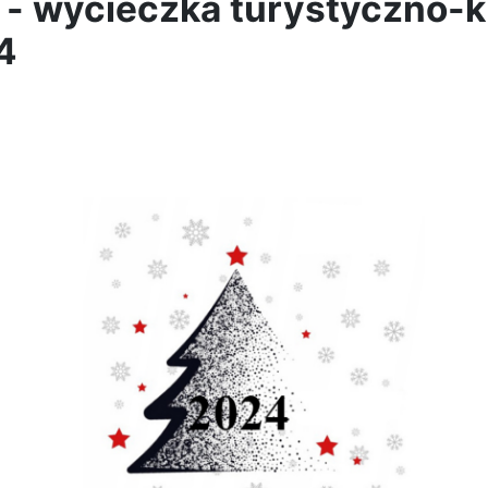
e - wycieczka turystyczno-
4