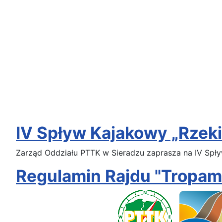
IV Spływ Kajakowy „Rzeki
Zarząd Oddziału PTTK w Sieradzu zaprasza na IV Spływ 
Regulamin Rajdu "Tropam