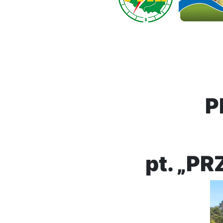
P
pt. „P