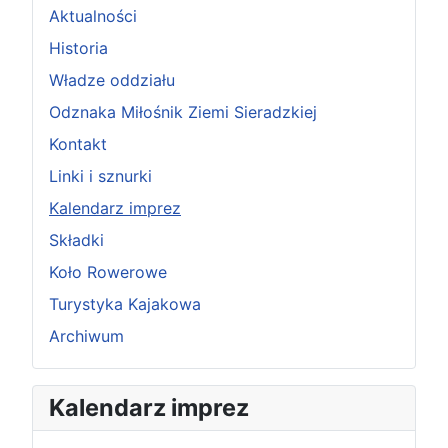
Aktualności
Historia
Władze oddziału
Odznaka Miłośnik Ziemi Sieradzkiej
Kontakt
Linki i sznurki
Kalendarz imprez
Składki
Koło Rowerowe
Turystyka Kajakowa
Archiwum
P
P
N
N
Kalendarz imprez
o
o
a
a
p
p
s
s