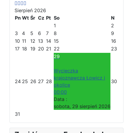
r
r
t
t
Sierpień 2026
z
z
ę
ę
e
Pn
e
p
Wt
p
Śr
Cz
Pt
So
N
d
d
n
n
1
2
n
n
y
y
3
4
5
6
7
8
9
i
i
r
m
10
11
12
13
14
15
16
r
m
o
i
17
18
19
20
21
22
23
o
i
k
e
29
k
e
s
s
i
Wycieczka
i
ą
krajoznawcza Łowicz i
24
25
26
27
28
30
ą
c
okolice
c
00:00
Data :
sobota, 29 sierpień 2026
31