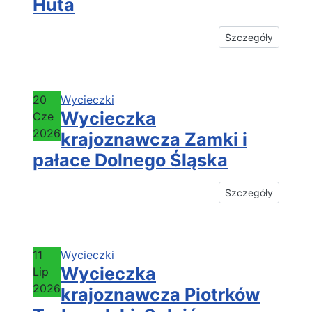
Huta
Szczegóły
20
Wycieczki
Wycieczka
Cze
2026
krajoznawcza Zamki i
pałace Dolnego Śląska
Szczegóły
11
Wycieczki
Wycieczka
Lip
2026
krajoznawcza Piotrków