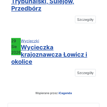
Trybunalski, Sulejów,
Przedbórz
Szczegóły
29
Wycieczki
Wycieczka
Sie
2026
krajoznawcza Łowicz i
okolice
Szczegóły
Wspierane przez
iCagenda