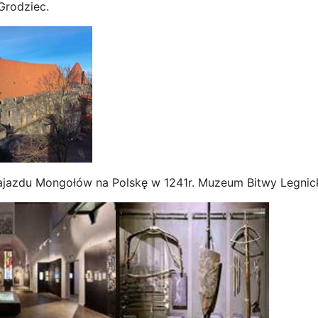
Grodziec.
najazdu Mongołów na Polskę w 1241r. Muzeum Bitwy Legnick