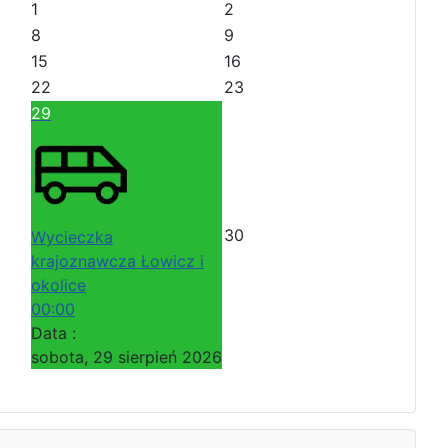
1
2
8
9
15
16
22
23
29
30
Wycieczka
krajoznawcza Łowicz i
okolice
00:00
Data :
sobota, 29 sierpień 2026