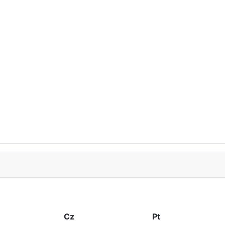
Cz
Pt