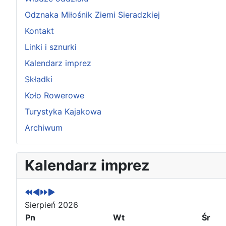
Odznaka Miłośnik Ziemi Sieradzkiej
Kontakt
Linki i sznurki
Kalendarz imprez
Składki
Koło Rowerowe
Turystyka Kajakowa
Archiwum
P
P
N
N
Kalendarz imprez
o
o
a
a
p
p
s
s
r
r
t
t
z
z
ę
ę
Sierpień 2026
e
e
p
p
Pn
Wt
Śr