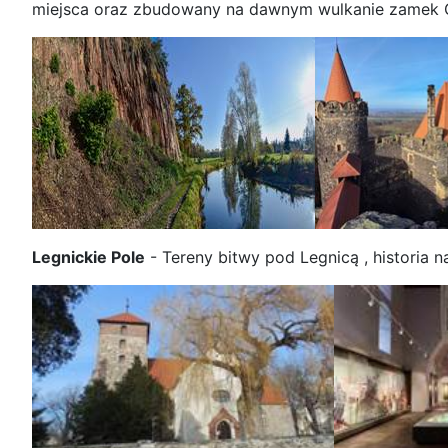
miejsca oraz zbudowany na dawnym wulkanie zamek 
Legnickie Pole
- Tereny bitwy pod Legnicą , historia 