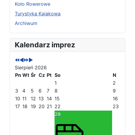
Koło Rowerowe
Turystyka Kajakowa
Archiwum
P
P
N
N
Kalendarz imprez
o
o
a
a
p
p
s
s
r
r
t
t
Sierpień 2026
z
z
ę
ę
e
Pn
e
Wt
p
p
Śr
Cz
Pt
So
N
d
d
n
n
1
2
n
n
y
y
3
4
5
6
7
8
9
i
i
r
m
10
11
12
13
14
15
16
r
m
o
i
17
18
19
20
21
22
23
o
i
k
e
29
k
e
s
s
i
i
ą