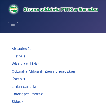
Aktualności
Historia
Władze oddziału
Odznaka Miłośnik Ziemi Sieradzkiej
Kontakt
Linki i sznurki
Kalendarz imprez
Składki