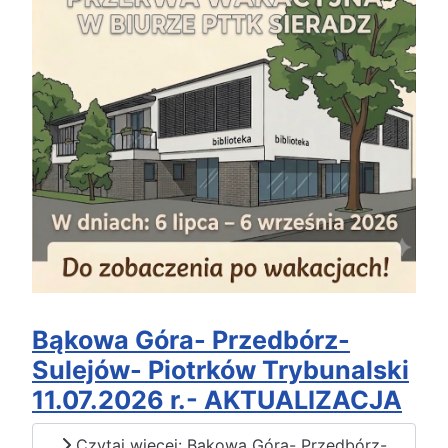
Bąkowa Góra- Przedbórz-
Sulejów- Piotrków Trybunalski
11.07.2026 r.- AKTUALIZACJA
Czytaj więcej: Bąkowa Góra- Przedbórz-