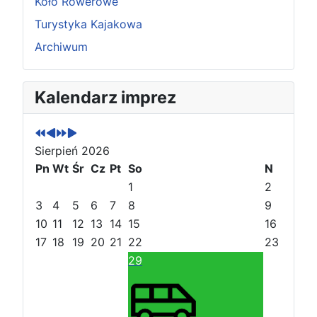
Koło Rowerowe
Turystyka Kajakowa
Archiwum
P
P
N
N
Kalendarz imprez
o
o
a
a
p
p
s
s
r
r
t
t
Sierpień 2026
z
z
ę
ę
e
Pn
e
Wt
p
p
Śr
Cz
Pt
So
N
d
d
n
n
1
2
n
n
y
y
3
4
5
6
7
8
9
i
i
r
m
10
11
12
13
14
15
16
r
m
o
i
17
18
19
20
21
22
23
o
i
k
e
29
k
e
s
s
i
i
ą