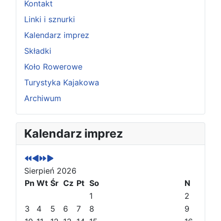
Kontakt
Linki i sznurki
Kalendarz imprez
Składki
Koło Rowerowe
Turystyka Kajakowa
Archiwum
P
P
N
N
Kalendarz imprez
o
o
a
a
p
p
s
s
r
r
t
t
Sierpień 2026
z
z
ę
ę
e
Pn
e
Wt
p
p
Śr
Cz
Pt
So
N
d
d
n
n
1
2
n
n
y
y
3
4
5
6
7
8
9
i
i
r
m