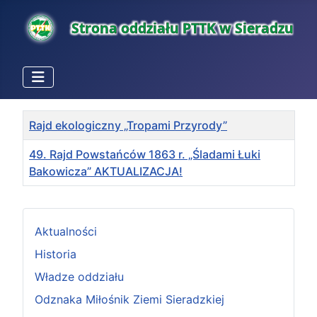
Tytuł
Rajd ekologiczny „Tropami Przyrody”
49. Rajd Powstańców 1863 r. „Śladami Łuki
Bakowicza” AKTUALIZACJA!
Spis artykułów
Aktualności
Historia
Władze oddziału
Odznaka Miłośnik Ziemi Sieradzkiej