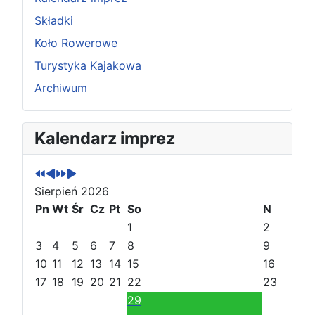
Składki
Koło Rowerowe
Turystyka Kajakowa
Archiwum
P
P
N
N
Kalendarz imprez
o
o
a
a
p
p
s
s
r
r
t
t
Sierpień 2026
z
z
ę
ę
e
Pn
e
Wt
p
p
Śr
Cz
Pt
So
N
d
d
n
n
1
2
n
n
y
y
3
4
5
6
7
8
9
i
i
r
m
10
11
12
13
14
15
16
r
m
o
i
17
18
19
20
21
22
23
o
i
k
e
29
k
e
s