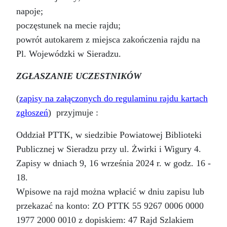
napoje;
poczęstunek na mecie rajdu;
powrót autokarem z miejsca zakończenia rajdu na
Pl. Wojewódzki w Sieradzu.
ZGŁASZANIE UCZESTNIKÓW
(
zapisy na załączonych do regulaminu rajdu kartach
zgłoszeń
) przyjmuje :
Oddział PTTK, w siedzibie Powiatowej Biblioteki
Publicznej w Sieradzu przy ul. Żwirki i Wigury 4.
Zapisy w dniach 9, 16 września 2024 r. w godz. 16 -
18.
Wpisowe na rajd można wpłacić w dniu zapisu lub
przekazać na konto: ZO PTTK 55 9267 0006 0000
1977 2000 0010 z dopiskiem: 47 Rajd Szlakiem