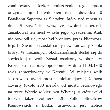
zaminowany. Rozkaz zniszczenia tego mostu
otrzymał mjr. Ludwik Siemiński – dowódca 10
Batalionu Saperów w Sieradzu, który nad ranem w
dniu 5 września, wraz ze swoimi saperami,
zaatakował ten most w celu jego wysadzenia. Atak
nie powiódł się, most był broniony przez Niemców.
Mjr. L. Siemiński został ranny i ewakuowany z pola
bitwy. W nieznanych okolicznościach dostał się do
sowieckiej niewoli. Został osadzony w obozie w
Kozielsku i najprawdopodobniej w dniu 11.04.1940
roku zamordowany w Katyniu. W miejscu walk
saperów o trzeci most i nieistniejący już most
czwarty (około 200 metrów od mostu betonowego
na rzece Warcie w kierunku Włynia), o które walki
toczyli także żołnierze 28 Pułku Strzelców
Kaniowskich z Łodzi, ustawiona jest tablica