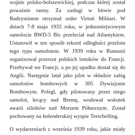
wojnie polsko-bolszewickiej, podczas której został
poważnie ranny. Za zasługi w bitwie pod
Radzyminem otrzymał order Virtuti Militari. W
dniach 7-8 maja 1933 roku, w jednomiejscowym
samolocie RWD-5 Bis przeleciał nad Atlantykiem.
Ustanowił w ten sposób rekord odległości przelotu
tego typu samolotem. W 1939 roku w Rumunii
organizował przerzut polskich lotników do Francji.
Przebywał we Francji, a po jej upadku dostał się do
Anglii. Następnie latał jako pilot w składzie załóg
samolotów bombowych w 305 Dywizjonie
Bombowym. Poległ, gdy pilotowany przez niego
samolot, lecący nad Bremę, wodował wskutek
awarii silników nad Morzem Północnym. Został
pochowany na holenderskiej wyspie Terschelling.
O wydarzeniach z września 1939 roku, jakie miały