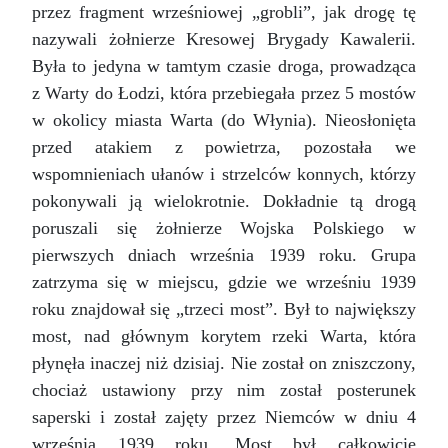
przez fragment wrześniowej „grobli”, jak drogę tę
nazywali żołnierze Kresowej Brygady Kawalerii.
Była to jedyna w tamtym czasie droga, prowadząca
z Warty do Łodzi, która przebiegała przez 5 mostów
w okolicy miasta Warta (do Włynia). Nieosłonięta
przed atakiem z powietrza, pozostała we
wspomnieniach ułanów i strzelców konnych, którzy
pokonywali ją wielokrotnie. Dokładnie tą drogą
poruszali się żołnierze Wojska Polskiego w
pierwszych dniach września 1939 roku. Grupa
zatrzyma się w miejscu, gdzie we wrześniu 1939
roku znajdował się „trzeci most”. Był to największy
most, nad głównym korytem rzeki Warta, która
płynęła inaczej niż dzisiaj. Nie został on zniszczony,
chociaż ustawiony przy nim został posterunek
saperski i został zajęty przez Niemców w dniu 4
września 1939 roku. Most był całkowicie