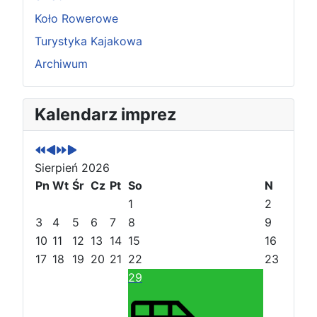
Koło Rowerowe
Turystyka Kajakowa
Archiwum
P
P
N
N
Kalendarz imprez
o
o
a
a
p
p
s
s
r
r
t
t
Sierpień 2026
z
z
ę
ę
e
Pn
e
Wt
p
p
Śr
Cz
Pt
So
N
d
d
n
n
1
2
n
n
y
y
3
4
5
6
7
8
9
i
i
r
m
10
11
12
13
14
15
16
r
m
o
i
17
18
19
20
21
22
23
o
i
k
e
29
k
e
s
s
i