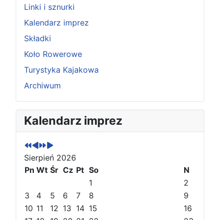
Linki i sznurki
Kalendarz imprez
Składki
Koło Rowerowe
Turystyka Kajakowa
Archiwum
P
P
N
N
Kalendarz imprez
o
o
a
a
p
p
s
s
r
r
t
t
Sierpień 2026
z
z
ę
ę
e
Pn
e
Wt
p
p
Śr
Cz
Pt
So
N
d
d
n
n
1
2
n
n
y
y
3
4
5
6
7
8
9
i
i
r
m
10
11
12
13
14
15
16
r
m
o
i