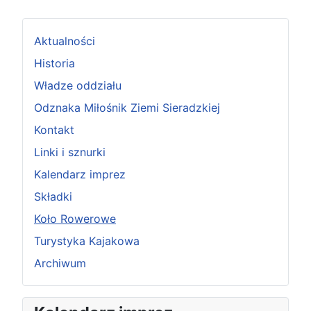
Aktualności
Historia
Władze oddziału
Odznaka Miłośnik Ziemi Sieradzkiej
Kontakt
Linki i sznurki
Kalendarz imprez
Składki
Koło Rowerowe
Turystyka Kajakowa
Archiwum
P
P
N
N