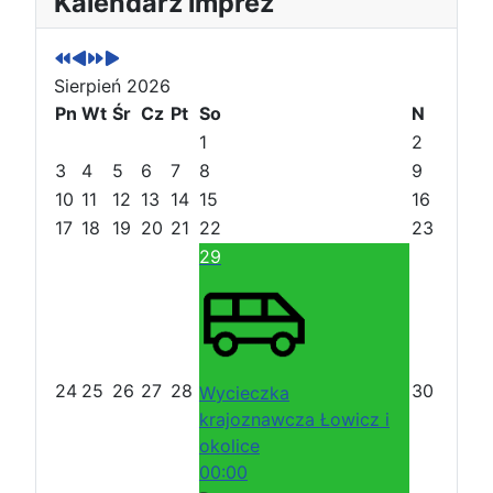
Kalendarz imprez
o
o
a
a
p
p
s
s
r
r
t
t
Sierpień 2026
z
z
ę
ę
e
Pn
e
Wt
p
p
Śr
Cz
Pt
So
N
d
d
n
n
1
2
n
n
y
y
3
4
5
6
7
8
9
i
i
r
m
10
11
12
13
14
15
16
r
m
o
i
17
18
19
20
21
22
23
o
i
k
e
29
k
e
s
s
i
i
ą
ą
c
c
24
25
26
27
28
30
Wycieczka
krajoznawcza Łowicz i
okolice
00:00