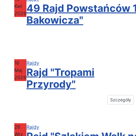
49 Rajd Powstańców 18
Kwi
2026
Bakowicza"
16
Rajdy
Rajd "Tropami
Maj
2026
Przyrody"
Szczegóły
26
Rajdy
Wrz