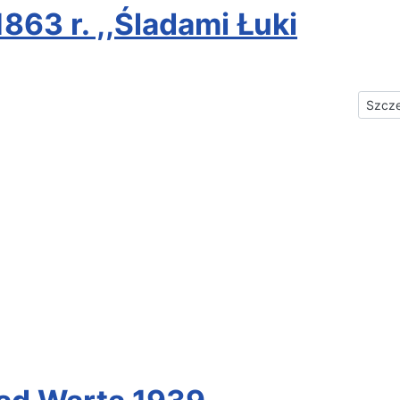
63 r. ,,Śladami Łuki
Szcz