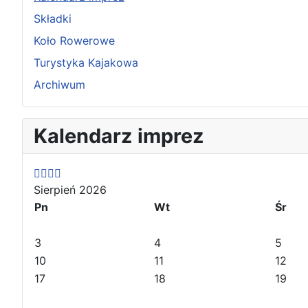
Składki
Koło Rowerowe
Turystyka Kajakowa
Archiwum
P
P
N
N
Kalendarz imprez
o
o
a
a
p
p
s
s
r
r
t
t
z
z
ę
ę
Sierpień 2026
e
e
p
p
Pn
Wt
Śr
d
d
n
n
n
n
y
y
3
4
5
i
i
r
m
10
11
12
r
m
o
i
17
18
19
o
i
k
e
k
e
s