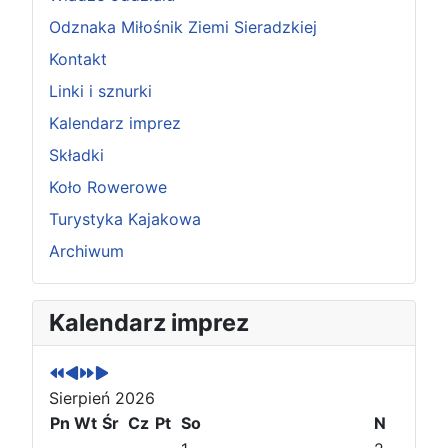
Odznaka Miłośnik Ziemi Sieradzkiej
Kontakt
Linki i sznurki
Kalendarz imprez
Składki
Koło Rowerowe
Turystyka Kajakowa
Archiwum
P
P
N
N
Kalendarz imprez
o
o
a
a
p
p
s
s
r
r
t
t
Sierpień 2026
z
z
ę
ę
e
Pn
e
Wt
p
p
Śr
Cz
Pt
So
N
d
d
n
n