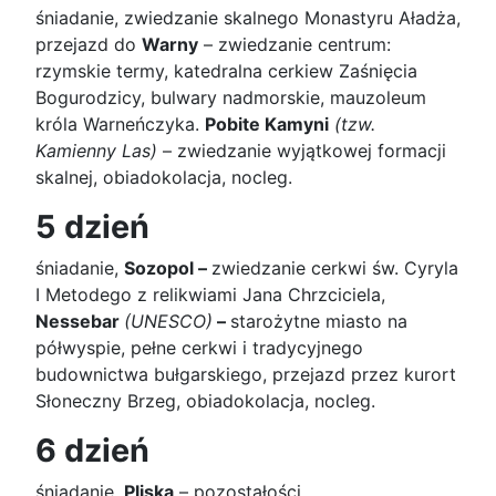
śniadanie, zwiedzanie skalnego Monastyru Aładża,
przejazd do
Warny
– zwiedzanie centrum:
rzymskie termy, katedralna cerkiew Zaśnięcia
Bogurodzicy, bulwary nadmorskie, mauzoleum
króla Warneńczyka.
Pobite Kamyni
(tzw.
Kamienny Las)
– zwiedzanie wyjątkowej formacji
skalnej, obiadokolacja, nocleg.
5 dzień
śniadanie,
Sozopol –
zwiedzanie cerkwi św. Cyryla
I Metodego z relikwiami Jana Chrzciciela,
Nessebar
(UNESCO)
–
starożytne miasto na
półwyspie, pełne cerkwi i tradycyjnego
budownictwa bułgarskiego, przejazd przez kurort
Słoneczny Brzeg, obiadokolacja, nocleg.
6 dzień
śniadanie,
Pliska
– pozostałości