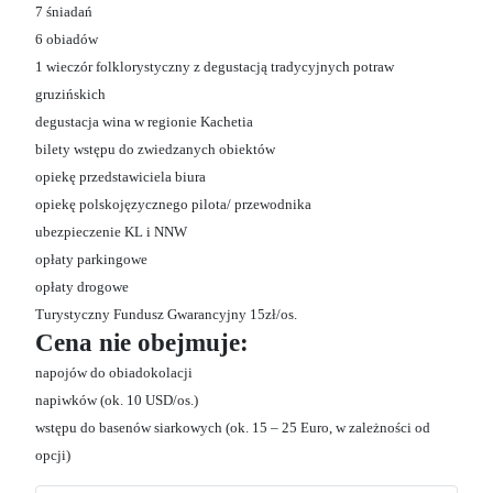
7 śniadań
6 obiadów
1 wieczór folklorystyczny z degustacją tradycyjnych potraw
gruzińskich
degustacja wina w regionie Kachetia
bilety wstępu do zwiedzanych obiektów
opiekę przedstawiciela biura
opiekę polskojęzycznego pilota/ przewodnika
ubezpieczenie KL i NNW
opłaty parkingowe
opłaty drogowe
Turystyczny Fundusz Gwarancyjny 15zł/os.
Cena nie obejmuje:
napojów do obiadokolacji
napiwków (ok. 10 USD/os.)
wstępu do basenów siarkowych (ok. 15 – 25 Euro, w zależności od
opcji)