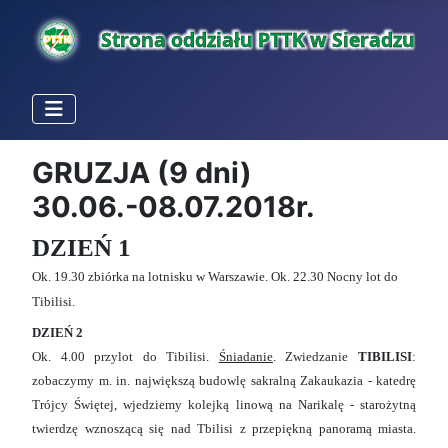
GRUZJA (9 dni)
30.06.-08.07.2018r.
DZIEŃ 1
Ok. 19.30 zbiórka na lotnisku w Warszawie. Ok. 22.30 Nocny lot do
Tibilisi.
DZIEŃ 2
Ok. 4.00 przylot do Tibilisi.
Śniadanie
. Zwiedzanie
TIBILISI
:
zobaczymy m. in. największą budowlę sakralną Zakaukazia - katedrę
Trójcy Świętej, wjedziemy kolejką linową na Narikalę - starożytną
twierdzę wznoszącą się nad Tbilisi z przepiękną panoramą miasta.