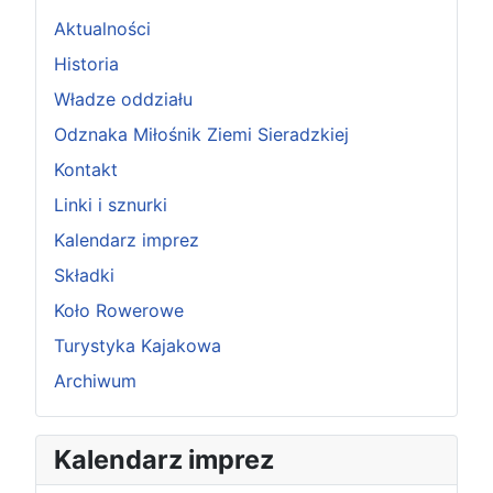
Aktualności
Historia
Władze oddziału
Odznaka Miłośnik Ziemi Sieradzkiej
Kontakt
Linki i sznurki
Kalendarz imprez
Składki
Koło Rowerowe
Turystyka Kajakowa
Archiwum
P
P
N
N
Kalendarz imprez
o
o
a
a
p
p
s
s