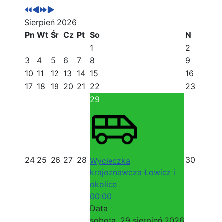
r
r
t
t
Sierpień 2026
z
z
ę
ę
e
Pn
e
Wt
p
p
Śr
Cz
Pt
So
N
d
d
n
n
1
2
n
n
y
y
3
4
5
6
7
8
9
i
i
r
m
10
11
12
13
14
15
16
r
m
o
i
17
18
19
20
21
22
23
o
i
k
e
29
k
e
s
s
i
i
ą
ą
c
c
24
25
26
27
28
30
Wycieczka
krajoznawcza Łowicz i
okolice
00:00
Data :
sobota, 29 sierpień 2026