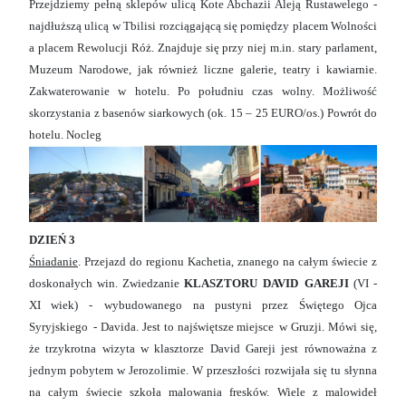
Przejdziemy pełną sklepów ulicą Kote Abchazii Aleją Rustawelego -
najdłuższą ulicą w Tbilisi rozciągającą się pomiędzy placem Wolności
a placem Rewolucji Róż. Znajduje się przy niej m.in. stary parlament,
Muzeum Narodowe, jak również liczne galerie, teatry i kawiarnie.
Zakwaterowanie w hotelu. Po południu czas wolny. Możliwość
skorzystania z basenów siarkowych (ok. 15 – 25 EURO/os.) Powrót do
hotelu. Nocleg
DZIEŃ 3
Śniadanie
. Przejazd do regionu Kachetia, znanego na całym świecie z
doskonałych win. Zwiedzanie
KLASZTORU DAVID
GAREJI
(VI -
XI wiek) -
wybudowanego na pustyni przez Świętego Ojca
Syryjskiego
- Davida. Jest to najświętsze miejsce
w Gruzji. Mówi się,
że trzykrotna wizyta w klasztorze David Gareji jest równoważna z
jednym pobytem w Jerozolimie. W przeszłości rozwijała się tu słynna
na całym świecie szkoła malowania fresków. Wiele z malowideł