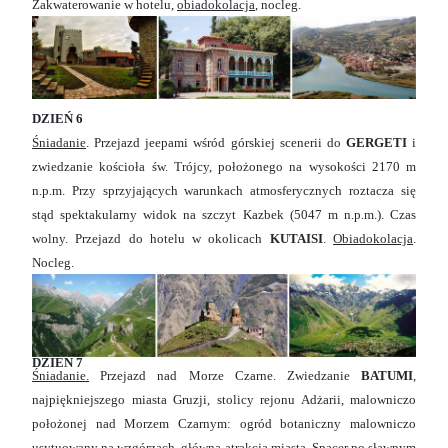
Zakwaterowanie w hotelu,
obiadokolacja
, nocleg.
DZIEŃ 6
Śniadanie
. Przejazd jeepami wśród górskiej scenerii do
GERGETI
i
zwiedzanie kościoła św. Trójcy, położonego na wysokości 2170 m
n.p.m. Przy sprzyjających warunkach atmosferycznych roztacza się
stąd spektakularny widok na szczyt Kazbek (5047 m n.p.m.). Czas
wolny. Przejazd do hotelu w okolicach
KUTAISI
.
Obiadokolacja
.
Nocleg.
DZIEŃ 7
Śniadanie.
Przejazd nad Morze Czarne. Zwiedzanie
BATUMI
,
najpiękniejszego miasta Gruzji, stolicy rejonu Adżarii, malowniczo
położonej nad Morzem Czarnym: ogród botaniczny malowniczo
usytuowany na wzgórzach, główna atrakcja miasta. Spacer po sławnym