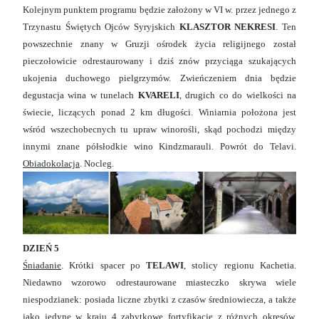
Kolejnym punktem programu będzie założony w VI w. przez jednego z
Trzynastu Świętych Ojców Syryjskich
KLASZTOR NEKRESI
. Ten
powszechnie znany w Gruzji ośrodek życia religijnego został
pieczołowicie odrestaurowany i dziś znów przyciąga szukających
ukojenia duchowego pielgrzymów. Zwieńczeniem dnia będzie
degustacja wina w tunelach
KVARELI
, drugich co do wielkości na
świecie, liczących ponad 2 km długości. Winiarnia położona jest
wśród wszechobecnych tu upraw winorośli, skąd pochodzi między
innymi znane półsłodkie wino Kindzmarauli. Powrót do Telavi.
Obiadokolacja
. Nocleg.
DZIEŃ 5
Śniadanie
. Krótki spacer po
TELAWI
, stolicy regionu Kachetia.
Niedawno wzorowo odrestaurowane miasteczko skrywa wiele
niespodzianek: posiada liczne zbytki z czasów średniowiecza, a także
jako jedyne w kraju 4 zabytkowe fortyfikacje z różnych okresów.