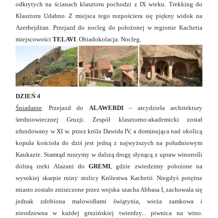
odkrytych na ścianach klasztoru pochodzi z IX wieku. Trekking do
Klasztoru Udabno. Z miejsca tego rozpościera się piękny widok na
Azerbejdżan. Przejazd do nocleg do położonej w regionie Kachetia
miejscowości
TELAVI
. Obiadokolacja. Nocleg.
DZIEŃ 4
Śniadanie
. Przejazd do
ALAWERDI
– arcydzieła architektury
średniowiecznej Gruzji. Zespół klasztorno-akademicki został
ufundowany w XI w. przez króla Dawida IV, a dominująca nad okolicą
kopuła kościoła do dziś jest jedną z najwyższych na południowym
Kaukazie. Stamtąd ruszymy w dalszą drogę słynącą z upraw winorośli
doliną rzeki Alazani do
GREMI
, gdzie zwiedzimy położone na
wysokiej skarpie ruiny stolicy Królestwa Kachetii. Niegdyś potężne
miasto zostało zniszczone przez wojska szacha Abbasa I, zachowała się
jednak zdobiona malowidłami świątynia, wieża zamkowa i
nieodzowna w każdej gruzińskiej twierdzy... piwnica na wino.