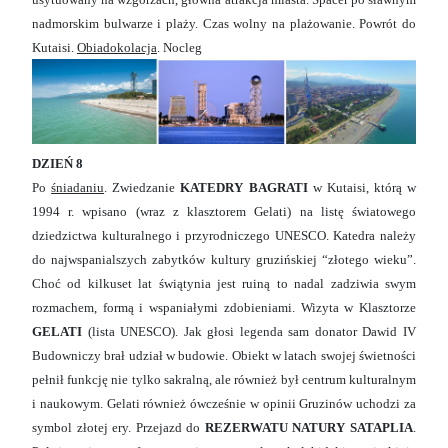
nadmorskim bulwarze i plaży. Czas wolny na plażowanie. Powrót do
Kutaisi.
Obiadokolacja
. Nocleg
DZIEŃ 8
Po
śniadaniu
. Zwiedzanie
KATEDRY BAGRATI
w Kutaisi, którą w
1994 r. wpisano (wraz z klasztorem Gelati) na listę światowego
dziedzictwa kulturalnego i przyrodniczego UNESCO. Katedra należy
do najwspanialszych zabytków kultury gruzińskiej “złotego wieku”.
Choć od kilkuset lat świątynia jest ruiną to nadal zadziwia swym
rozmachem, formą i wspaniałymi zdobieniami. Wizyta w Klasztorze
GELATI
(lista UNESCO). Jak głosi legenda sam donator Dawid IV
Budowniczy brał udział w budowie. Obiekt w latach swojej świetności
pełnił funkcję nie tylko sakralną, ale również był centrum kulturalnym
i naukowym. Gelati również ówcześnie w opinii Gruzinów uchodzi za
symbol złotej ery. Przejazd do
REZERWATU NATURY SATAPLIA
.