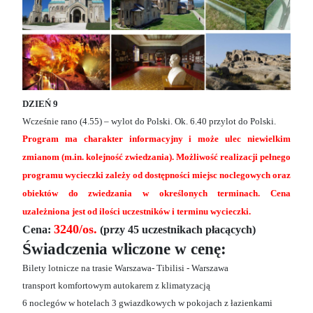
DZIEŃ 9
Wcześnie rano (4.55) – wylot do Polski. Ok. 6.40 przylot do Polski.
Program ma charakter informacyjny i może ulec niewielkim
zmianom (m.in. kolejność zwiedzania). Możliwość realizacji pełnego
programu wycieczki zależy od dostępności miejsc noclegowych oraz
obiektów do zwiedzania w określonych terminach. Cena
uzależniona jest od ilości uczestników i terminu wycieczki.
3240/os.
Cena:
(przy 45 uczestnikach płacących)
Świadczenia wliczone w cenę:
Bilety lotnicze na trasie Warszawa- Tibilisi - Warszawa
transport komfortowym autokarem z klimatyzacją
6 noclegów w hotelach 3 gwiazdkowych w pokojach z łazienkami