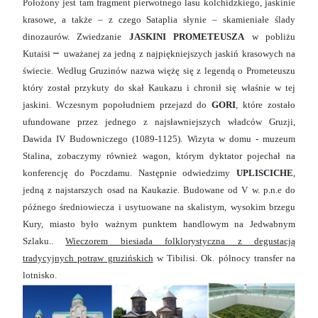
Położony jest tam fragment pierwotnego lasu kolchidzkiego, jaskinie
krasowe, a także – z czego Sataplia słynie – skamieniałe ślady
dinozaurów. Zwiedzanie
JASKINI PROMETEUSZA
w pobliżu
–
Kutaisi
uważanej za jedną z najpiękniejszych jaskiń krasowych na
świecie. Według Gruzinów nazwa więżę się z legendą o Prometeuszu
który został przykuty do skał Kaukazu i chronił się właśnie w tej
jaskini. Wczesnym popołudniem przejazd do
GORI
, które zostało
ufundowane przez jednego z najsławniejszych władców Gruzji,
Dawida IV Budowniczego (1089-1125). Wizyta w domu - muzeum
Stalina, zobaczymy również wagon, którym dyktator pojechał na
konferencję do Poczdamu. Następnie odwiedzimy
UPLISCICHE
,
jedną z najstarszych osad na Kaukazie. Budowane od V w. p.n.e do
późnego średniowiecza i usytuowane na skalistym, wysokim brzegu
Kury, miasto było ważnym punktem handlowym na Jedwabnym
Szlaku..
Wieczorem biesiada folklorystyczna z degustacją
tradycyjnych potraw gruzińskich
w Tibilisi. Ok. północy transfer na
lotnisko.