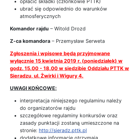
opłacić składki (członkowie PTTK)
ubrać się odpowiednio do warunków
atmosferycznych
Komandor rajdu
– Witold Drozd
Z-ca komandora
– Przemysław Serweta
Zgłoszenia i wpisowe będą przyjmowane
wyłącznie 15 kwietnia
2019 r. (poniedziałek) w
godz. 15.00 - 18.00 w siedzibie Oddziału PTTK w
Sieradzu, ul. Żwirki i Wigury 4.
UWAGI KOŃCOWE:
interpretacja niniejszego regulaminu należy
do organizatorów rajdu
szczegółowe regulaminy konkursów oraz
zasady punktacji zostaną umieszczone na
stronie:
http://sieradz.pttk.pl
dodatkowe informacje otrzymają