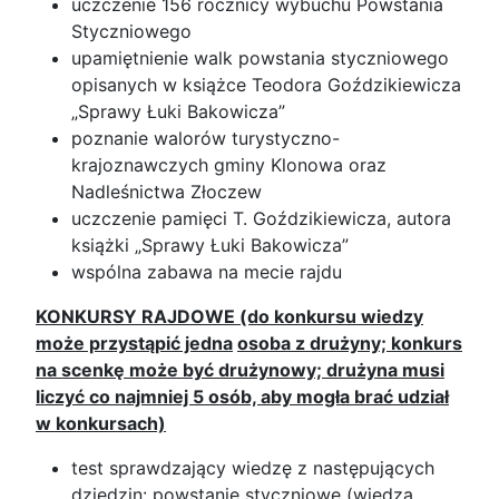
uczczenie 156 rocznicy wybuchu Powstania
Styczniowego
upamiętnienie walk powstania styczniowego
opisanych w książce Teodora Goździkiewicza
„Sprawy Łuki Bakowicza”
poznanie walorów turystyczno-
krajoznawczych gminy Klonowa oraz
Nadleśnictwa Złoczew
uczczenie pamięci T. Goździkiewicza, autora
książki „Sprawy Łuki Bakowicza”
wspólna zabawa na mecie rajdu
KONKURSY RAJDOWE (do konkursu wiedzy
może przystąpić jedna
osoba z drużyny; konkurs
na scenkę może być drużynowy; drużyna musi
liczyć co najmniej 5 osób, aby mogła brać udział
w konkursach)
test sprawdzający wiedzę z następujących
dziedzin: powstanie styczniowe (wiedza