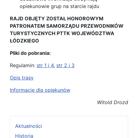
opiekunowie grup na starcie rajdu
R
AJD OBJĘTY ZOSTAŁ
H
ONOROWYM
P
ATRONATEM
S
AMORZĄDU
P
RZEWODNIKÓW
T
URYSTYCZNYCH
PTTK
W
OJEWÓDZTWA
Ł
ÓDZKIEGO
Pliki do pobrania:
Regulamin:
str 1 i 4
,
str 2 i 3
Opis trasy
Informacje dla opiekunów
Witold Drozd
Aktualności
Historia