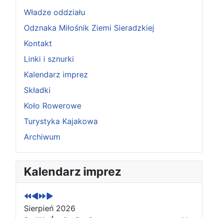
Władze oddziału
Odznaka Miłośnik Ziemi Sieradzkiej
Kontakt
Linki i sznurki
Kalendarz imprez
Składki
Koło Rowerowe
Turystyka Kajakowa
Archiwum
P
P
N
N
Kalendarz imprez
o
o
a
a
p
p
s
s
r
r
t
t
Sierpień 2026
z
z
ę
ę