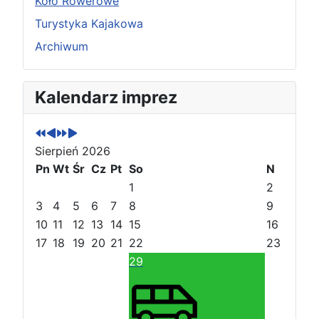
Koło Rowerowe
Turystyka Kajakowa
Archiwum
P
P
N
N
Kalendarz imprez
o
o
a
a
p
p
s
s
r
r
t
t
Sierpień 2026
z
z
ę
ę
e
Pn
e
Wt
p
p
Śr
Cz
Pt
So
N
d
d
n
n
1
2
n
n
y
y
3
4
5
6
7
8
9
i
i
r
m
10
11
12
13
14
15
16
r
m
o
i
17
18
19
20
21
22
23
o
i
k
e
29
k
e
s
s
i
i
ą