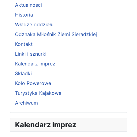
Aktualności
Historia
Władze oddziału
Odznaka Miłośnik Ziemi Sieradzkiej
Kontakt
Linki i sznurki
Kalendarz imprez
Składki
Koło Rowerowe
Turystyka Kajakowa
Archiwum
P
P
N
N
Kalendarz imprez
o
o
a
a
p
p
s
s