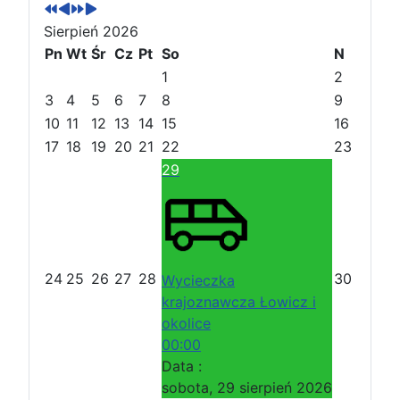
r
r
t
t
Sierpień 2026
z
z
ę
ę
e
Pn
e
Wt
p
p
Śr
Cz
Pt
So
N
d
d
n
n
1
2
n
n
y
y
3
4
5
6
7
8
9
i
i
r
m
10
11
12
13
14
15
16
r
m
o
i
17
18
19
20
21
22
23
o
i
k
e
29
k
e
s
s
i
i
ą
ą
c
c
24
25
26
27
28
30
Wycieczka
krajoznawcza Łowicz i
okolice
00:00
Data :
sobota, 29 sierpień 2026