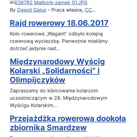
By
Dawid Galus
-
Praca własna
,
CC
...
Rajd rowerowy 18.06.2017
Koło rowerowe „Wagant” odbyło kolejną
rowerową wycieczkę. Pierwotnie mieliśmy
dotrzeć jedynie nad...
Międzynarodowy Wyścig
Kolarski „Solidarności” i
Olimpijczyków
Zapraszamy do kibicowania kolarzom
uczestniczącym w 28. Międzynarodowym
Wyścigu Kolarskim...
Przejażdżka rowerowa dookoła
zbiornika Smardzew