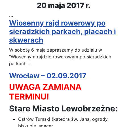
2
0
maja 201
7
r.
...
Wiosenny rajd rowerowy po
sieradzkich parkach, placach i
skwerach
W sobotę 6 maja zapraszamy do udziału w
"Wiosennym rajdzie rowerowym po sieradzkich
parkach,...
Wrocław – 02.09.2017
UWAGA ZAMIANA
TERMINU!
Stare Miasto Lewobrzeżne:
Ostrów Tumski (katedra św. Jana, ogrody
biskupie, spacer