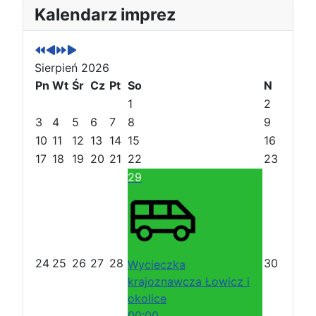
P
P
N
N
Kalendarz imprez
o
o
a
a
p
p
s
s
r
r
t
t
Sierpień 2026
z
z
ę
ę
e
Pn
e
Wt
p
p
Śr
Cz
Pt
So
N
d
d
n
n
1
2
n
n
y
y
3
4
5
6
7
8
9
i
i
r
m
10
11
12
13
14
15
16
r
m
o
i
17
18
19
20
21
22
23
o
i
k
e
29
k
e
s
s
i
i
ą
ą
c
c
24
25
26
27
28
30
Wycieczka
krajoznawcza Łowicz i
okolice
00:00