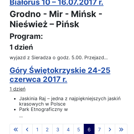
Białoruś 10 – 16.07.2017 r.
Grodno - Mir - Mińsk -
Nieśwież – Pińsk
Program:
1 dzień
wyjazd z Sieradza o godz. 5.00. Przejazd...
Góry Świętokrzyskie 24-25
czerwca 2017 r.
1 dzień
Jaskinia Raj – jedna z najpiękniejszych jaskiń
krasowych w Polsce
Park Etnograficzny w
...
1
2
3
4
5
6
7
Strona 6 z 7