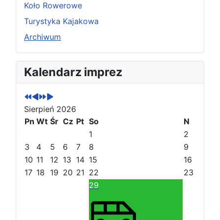
Koło Rowerowe
Turystyka Kajakowa
Archiwum
P
P
N
N
Kalendarz imprez
o
o
a
a
p
p
s
s
r
r
t
t
Sierpień 2026
z
z
ę
ę
e
Pn
e
Wt
p
p
Śr
Cz
Pt
So
N
d
d
n
n
1
2
n
n
y
y
3
4
5
6
7
8
9
i
i
r
m
10
11
12
13
14
15
16
r
m
o
i
17
18
19
20
21
22
23
o
i
k
e
29
k
e
s
s
i
i
ą