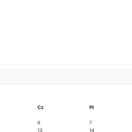
Cz
Pt
6
7
13
14