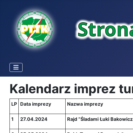
Kalendarz imprez t
LP
Data imprezy
Nazwa imprezy
1
27.04.2024
Rajd ”Śladami Łuki Bakowicz