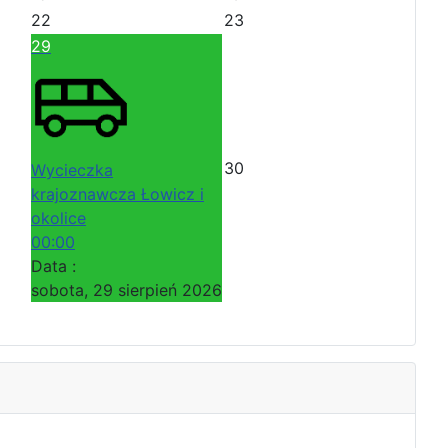
22
23
29
30
Wycieczka
krajoznawcza Łowicz i
okolice
00:00
Data :
sobota, 29 sierpień 2026