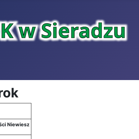
rok
ści Niewiesz