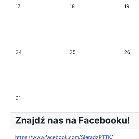
r
m
o
i
17
18
19
o
i
k
e
k
e
s
s
i
i
ą
ą
c
c
24
25
26
31
Znajdź nas na Facebooku!
https://www.facebook.com/SieradzPTTK/