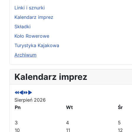
Linki i sznurki
Kalendarz imprez
Składki
Koło Rowerowe
Turystyka Kajakowa
Archiwum
P
P
N
N
Kalendarz imprez
o
o
a
a
p
p
s
s
r
r
t
t
z
z
ę
ę
Sierpień 2026
e
e
p
p
Pn
Wt
Śr
d
d
n
n
n
n
y
y
3
4
5
i
i
r
m
10
11
12