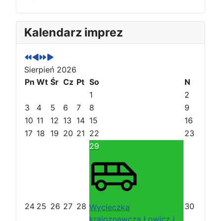
P
P
N
N
Kalendarz imprez
o
o
a
a
p
p
s
s
r
r
t
t
Sierpień 2026
z
z
ę
ę
e
Pn
e
Wt
p
p
Śr
Cz
Pt
So
N
d
d
n
n
1
2
n
n
y
y
3
4
5
6
7
8
9
i
i
r
m
10
11
12
13
14
15
16
r
m
o
i
17
18
19
20
21
22
23
o
i
k
e
29
k
e
s
s
i
i
ą
ą
c
c
24
25
26
27
28
30
Wycieczka
krajoznawcza Łowicz i