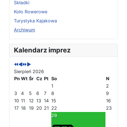
Składki
Koło Rowerowe
Turystyka Kajakowa
Archiwum
P
P
N
N
Kalendarz imprez
o
o
a
a
p
p
s
s
r
r
t
t
Sierpień 2026
z
z
ę
ę
e
Pn
e
Wt
p
p
Śr
Cz
Pt
So
N
d
d
n
n
1
2
n
n
y
y
3
4
5
6
7
8
9
i
i
r
m
10
11
12
13
14
15
16
r
m
o
i
17
18
19
20
21
22
23
o
i
k
e
29
k
e
s
s
i