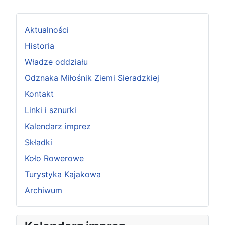
Aktualności
Historia
Władze oddziału
Odznaka Miłośnik Ziemi Sieradzkiej
Kontakt
Linki i sznurki
Kalendarz imprez
Składki
Koło Rowerowe
Turystyka Kajakowa
Archiwum
P
P
N
N