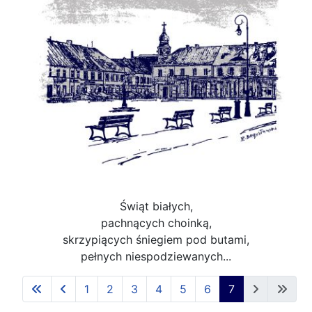
Świąt białych,
pachnących choinką,
skrzypiących śniegiem pod butami,
pełnych niespodziewanych...
1
2
3
4
5
6
7
Strona 7 z 7