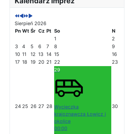
Kalendarz imprez
o
o
a
a
p
p
s
s
r
r
t
t
Sierpień 2026
z
z
ę
ę
e
Pn
e
Wt
p
p
Śr
Cz
Pt
So
N
d
d
n
n
1
2
n
n
y
y
3
4
5
6
7
8
9
i
i
r
m
10
11
12
13
14
15
16
r
m
o
i
17
18
19
20
21
22
23
o
i
k
e
29
k
e
s
s
i
i
ą
ą
c
c
24
25
26
27
28
30
Wycieczka
krajoznawcza Łowicz i
okolice
00:00